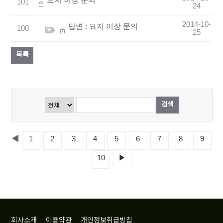
묘지 이장 문의
101
24
2014-10-
답변 : 묘지 이장 문의
100
25
목록
검색
◀
1
2
3
4
5
6
7
8
9
10
▶
회사소개
이용약관
개인정보취급방침